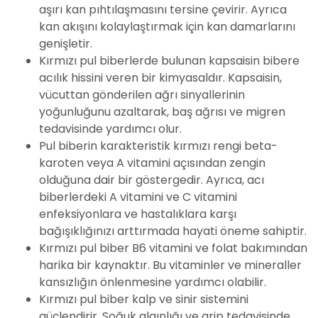
aşırı kan pıhtılaşmasını tersine çevirir. Ayrıca
kan akışını kolaylaştırmak için kan damarlarını
genişletir.
Kırmızı pul biberlerde bulunan kapsaisin bibere
acılık hissini veren bir kimyasaldır. Kapsaisin,
vücuttan gönderilen ağrı sinyallerinin
yoğunluğunu azaltarak, baş ağrısı ve migren
tedavisinde yardımcı olur.
Pul biberin karakteristik kırmızı rengi beta-
karoten veya A vitamini açısından zengin
olduğuna dair bir göstergedir. Ayrıca, acı
biberlerdeki A vitamini ve C vitamini
enfeksiyonlara ve hastalıklara karşı
bağışıklığınızı arttırmada hayati öneme sahiptir.
Kırmızı pul biber B6 vitamini ve folat bakımından
harika bir kaynaktır. Bu vitaminler ve mineraller
kansızlığın önlenmesine yardımcı olabilir.
Kırmızı pul biber kalp ve sinir sistemini
güçlendirir. Soğuk algınlığı ve grip tedavisinde