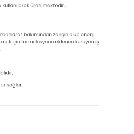
kullanılarak üretilmektedir...
karbohidrat bakımından zengin olup enerji
de etmek için formülasyona eklenen kuruyemiş
.
lıdır,
rar sağlar.