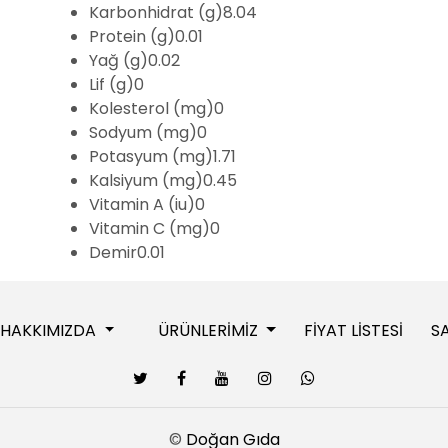
Karbonhidrat (g)8.04
Protein (g)0.01
Yağ (g)0.02
Lif (g)0
Kolesterol (mg)0
Sodyum (mg)0
Potasyum (mg)1.71
Kalsiyum (mg)0.45
Vitamin A (iu)0
Vitamin C (mg)0
Demir0.01
HAKKIMIZDA
ÜRÜNLERİMİZ
FİYAT LİSTESİ
S
©
Doğan Gıda