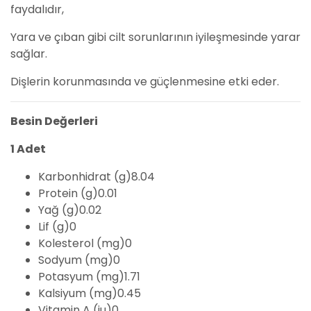
faydalıdır,
Yara ve çıban gibi cilt sorunlarının iyileşmesinde yarar
sağlar.
Dişlerin korunmasında ve güçlenmesine etki eder.
Besin Değerleri
1 Adet
Karbonhidrat (g)8.04
Protein (g)0.01
Yağ (g)0.02
Lif (g)0
Kolesterol (mg)0
Sodyum (mg)0
Potasyum (mg)1.71
Kalsiyum (mg)0.45
Vitamin A (iu)0